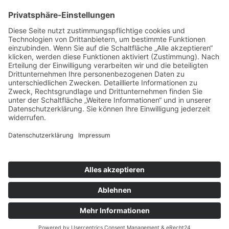
Zurück
Potsdamer Yacht Club e. V.
Königstr. 3A
14109 Berlin
Tel: +49 30 805 35 58
KONTAKT
|
IMPRESSUM
|
DATENSCHUTZ