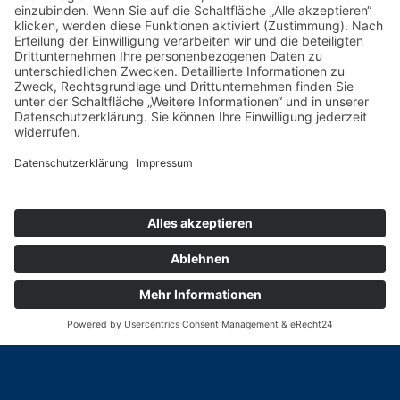
Potsdamer Yacht Club e. V.
Königstr. 3A
14109 Berlin
Tel: +49 30 805 35 58
KONTAKT
|
IMPRESSUM
|
DATENSCHUTZ