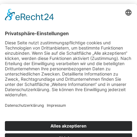
Den ganzen Bericht findet Ihr
HIER
.
Zurück
Potsdamer Yacht Club e. V.
Königstr. 3A
14109 Berlin
Tel: +49 30 805 35 58
KONTAKT
|
IMPRESSUM
|
DATENSCHUTZ