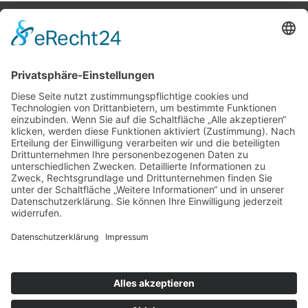
Potsdamer Yacht Club e. V.
Königstr. 3A
14109 Berlin
Tel: +49 30 805 35 58
KONTAKT
|
IMPRESSUM
|
DATENSCHUTZ