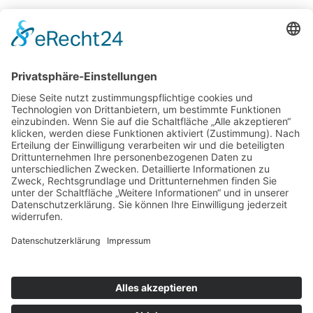
Potsdamer Yacht Club e. V.
Königstr. 3A
14109 Berlin
Tel: +49 30 805 35 58
KONTAKT
|
IMPRESSUM
|
DATENSCHUTZ