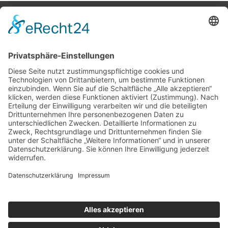
Potsdamer Yacht Club e. V.
Königstr. 3A
14109 Berlin
Tel: +49 30 805 35 58
KONTAKT
|
IMPRESSUM
|
DATENSCHUTZ