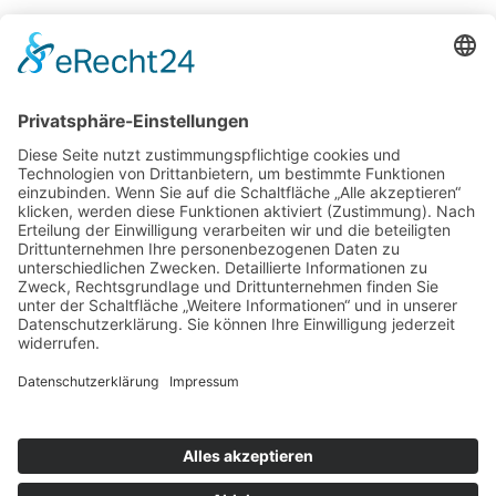
Potsdamer Yacht Club e. V.
Königstr. 3A
14109 Berlin
Tel: +49 30 805 35 58
KONTAKT
|
IMPRESSUM
|
DATENSCHUTZ