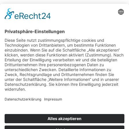
Potsdamer Yacht Club e. V.
Königstr. 3A
14109 Berlin
Tel: +49 30 805 35 58
KONTAKT
|
IMPRESSUM
|
DATENSCHUTZ