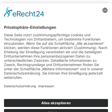
Potsdamer Yacht Club e. V.
Königstr. 3A
14109 Berlin
Tel: +49 30 805 35 58
KONTAKT
|
IMPRESSUM
|
DATENSCHUTZ